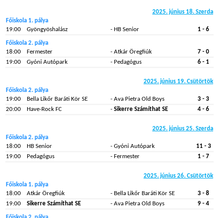
2025. június 18. Szerda
Főiskola 1. pálya
19:00
Gyöngyöshalász
- HB Senior
1 - 6
Főiskola 2. pálya
18:00
Fermester
- Atkár Öregfiúk
7 - 0
19:00
Gyóni Autópark
- Pedagógus
6 - 1
2025. június 19. Csütörtök
Főiskola 2. pálya
19:00
Bella Likőr Baráti Kör SE
- Ava Pietra Old Boys
3 - 3
20:00
Have-Rock FC
-
Sikerre Számíthat SE
4 - 6
2025. június 25. Szerda
Főiskola 2. pálya
18:00
HB Senior
- Gyóni Autópark
11 - 3
19:00
Pedagógus
- Fermester
1 - 7
2025. június 26. Csütörtök
Főiskola 1. pálya
18:00
Atkár Öregfiúk
- Bella Likőr Baráti Kör SE
3 - 8
19:00
Sikerre Számíthat SE
- Ava Pietra Old Boys
9 - 4
Főiskola 2. pálya