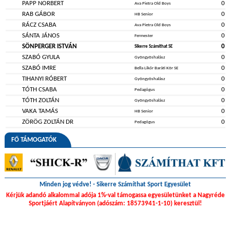
PAPP NORBERT
0
Ava Pietra Old Boys
RAB GÁBOR
0
HB Senior
RÁCZ CSABA
0
Ava Pietra Old Boys
SÁNTA JÁNOS
0
Fermester
SÖNPERGER ISTVÁN
0
Sikerre Számíthat SE
SZABÓ GYULA
0
Gyöngyöshalász
SZABÓ IMRE
0
Bella Likőr Baráti Kör SE
TIHANYI RÓBERT
0
Gyöngyöshalász
TÓTH CSABA
0
Pedagógus
TÓTH ZOLTÁN
0
Gyöngyöshalász
VAKA TAMÁS
0
HB Senior
ZÖRÖG ZOLTÁN DR
0
Pedagógus
FŐ TÁMOGATÓK
Minden jog védve! - Sikerre Számíthat Sport Egyesület
Kérjük adandó alkalommal adója 1%-val támogassa egyesületünket a Nagyréde
Sportjáért Alapítványon (adószám: 18573941-1-10) keresztül!