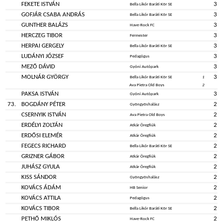
FEKETE ISTVÁN
3
Bella Likőr Baráti Kör SE
GOFJÁR CSABA ANDRÁS
3
Bella Likőr Baráti Kör SE
GUNTHER BALÁZS
3
Have-Rock FC
HERCZEG TIBOR
3
Fermester
HERPAI GERGELY
3
Bella Likőr Baráti Kör SE
LUDÁNYI JÓZSEF
3
Pedagógus
MEZŐ DÁVID
3
Gyóni Autópark
MOLNÁR GYÖRGY
3
Bella Likőr Baráti Kör SE
1
Ava Pietra Old Boys
2
PAKSA ISTVÁN
3
Gyóni Autópark
73.
BOGDÁNY PÉTER
2
Gyöngyöshalász
CSERNYIK ISTVÁN
2
Ava Pietra Old Boys
ERDÉLYI ZOLTÁN
2
Atkár Öregfiúk
ERDŐSI ELEMÉR
2
Atkár Öregfiúk
FEGECS RICHARD
2
Bella Likőr Baráti Kör SE
GRIZNER GÁBOR
2
Atkár Öregfiúk
JUHÁSZ GYULA
2
Atkár Öregfiúk
KISS SÁNDOR
2
Gyöngyöshalász
KOVÁCS ÁDÁM
2
HB Senior
KOVÁCS ATTILA
2
Pedagógus
KOVÁCS TIBOR
2
Bella Likőr Baráti Kör SE
PETHŐ MIKLÓS
2
Have-Rock FC