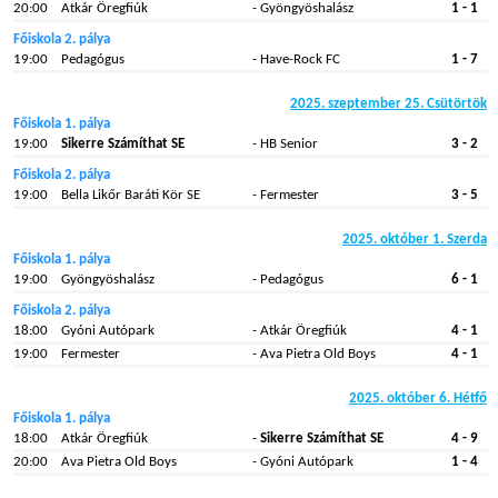
20:00
Atkár Öregfiúk
- Gyöngyöshalász
1 - 1
Főiskola 2. pálya
19:00
Pedagógus
- Have-Rock FC
1 - 7
2025. szeptember 25. Csütörtök
Főiskola 1. pálya
19:00
Sikerre Számíthat SE
- HB Senior
3 - 2
Főiskola 2. pálya
19:00
Bella Likőr Baráti Kör SE
- Fermester
3 - 5
2025. október 1. Szerda
Főiskola 1. pálya
19:00
Gyöngyöshalász
- Pedagógus
6 - 1
Főiskola 2. pálya
18:00
Gyóni Autópark
- Atkár Öregfiúk
4 - 1
19:00
Fermester
- Ava Pietra Old Boys
4 - 1
2025. október 6. Hétfő
Főiskola 1. pálya
18:00
Atkár Öregfiúk
-
Sikerre Számíthat SE
4 - 9
20:00
Ava Pietra Old Boys
- Gyóni Autópark
1 - 4