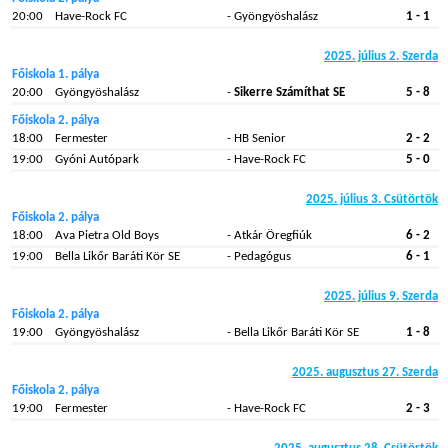
20:00
Have-Rock FC
- Gyöngyöshalász
1 - 1
2025. július 2. Szerda
Főiskola 1. pálya
20:00
Gyöngyöshalász
-
Sikerre Számíthat SE
5 - 8
Főiskola 2. pálya
18:00
Fermester
- HB Senior
2 - 2
19:00
Gyóni Autópark
- Have-Rock FC
5 - 0
2025. július 3. Csütörtök
Főiskola 2. pálya
18:00
Ava Pietra Old Boys
- Atkár Öregfiúk
6 - 2
19:00
Bella Likőr Baráti Kör SE
- Pedagógus
6 - 1
2025. július 9. Szerda
Főiskola 2. pálya
19:00
Gyöngyöshalász
- Bella Likőr Baráti Kör SE
1 - 8
2025. augusztus 27. Szerda
Főiskola 2. pálya
19:00
Fermester
- Have-Rock FC
2 - 3