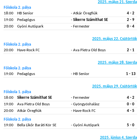
2025. május 21. Szerda
Főiskola 2. pálya
18:00
HB Senior
- Atkár Öregfiúk
4 - 2
19:00
Pedagógus
-
Sikerre Számíthat SE
2 - 9
20:00
Gyóni Autópark
- Fermester
0 - 4
2025. május 22. Csütörtök
Főiskola 2. pálya
20:00
Have-Rock FC
- Ava Pietra Old Boys
2 - 1
2025. május 28. Szerda
Főiskola 2. pálya
19:00
Pedagógus
- HB Senior
1 - 13
2025. május 29. Csütörtök
Főiskola 1. pálya
18:00
Sikerre Számíthat SE
- Fermester
4 - 2
19:00
Ava Pietra Old Boys
- Gyöngyöshalász
0 - 0
20:00
Atkár Öregfiúk
- Have-Rock FC
4 - 5
Főiskola 2. pálya
19:00
Bella Likőr Baráti Kör SE
- Gyóni Autópark
5 - 0
2025. június 4. Szerda