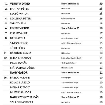
1.
VERNYIK DÁVID
50
Sikerre Számíthat SE
2.
BARTHA PÉTER
28
HB Senior
SZABÓ VIKTOR
28
HB Senior
4.
SZKLENÁR PÉTER
26
Gyóni Autópark
5.
TARI ZOLTÁN
19
Fermester
6.
FEKETE VIKTOR
18
Sikerre Számíthat SE
7.
KISS ISTVÁN IFJ.
17
Fermester
8.
BALYI ATTILA
15
Ava Pietra Old Boys
SIMON GERGŐ
15
Bella Likőr Baráti Kör SE
TÓTH PÉTER
15
Fermester
11.
BAKONDY CSABA
13
HB Senior
12.
BELLA KRISZTIÁN
11
Bella Likőr Baráti Kör SE
INCZE TAMÁS
11
Gyöngyöshalász
MÁTYÁSHÁZI DÉNES
11
Have-Rock FC
NAGY GÁBOR
11
Sikerre Számíthat SE
16.
BABKA ROLAND
10
Pedagógus
KOVÁCS LÁSZLÓ
10
Ava Pietra Old Boys
MENÁRIK ZSOLT
10
Ava Pietra Old Boys
MUZSIK SÁNDOR
10
Bella Likőr Baráti Kör SE
NAGY GYÖRGY TAMÁS
10
Sikerre Számíthat SE
SZILÁGYI NORBERT
10
HB Senior