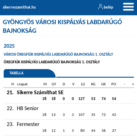
sikerreszamithat.hu
belép
GYÖNGYÖS VÁROSI KISPÁLYÁS LABDARÚGÓ
BAJNOKSÁG
2025
VÁROSI ÖREGFIÚK KISPÁLYÁS LABDARÚGÓ BAJNOKSÁG 1. OSZTÁLY
ÖREGFIÚK KISPÁLYÁS LABDARÚGÓ BAJNOKSÁG 1. OSZTÁLY
TABELLA
H
csapat
M
GY
D
V
LG
KG
GK
PO
-
+
21.
Sikerre Számíthat SE
18
18
0
0
127
53
74
54
22.
HB Senior
18
13
3
2
107
35
72
42
23.
Fermester
18
12
1
5
80
44
36
37