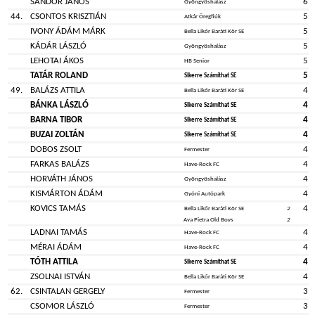
SÁNDOR JÁNOS
6
Gyöngyöshalász
44.
CSONTOS KRISZTIÁN
5
Atkár Öregfiúk
IVONY ÁDÁM MÁRK
5
Bella Likőr Baráti Kör SE
KÁDÁR LÁSZLÓ
5
Gyöngyöshalász
LEHOTAI ÁKOS
5
HB Senior
TATÁR ROLAND
5
Sikerre Számíthat SE
49.
BALÁZS ATTILA
4
Bella Likőr Baráti Kör SE
BÁNKA LÁSZLÓ
4
Sikerre Számíthat SE
BARNA TIBOR
4
Sikerre Számíthat SE
BUZAI ZOLTÁN
4
Sikerre Számíthat SE
DOBOS ZSOLT
4
Fermester
FARKAS BALÁZS
4
Have-Rock FC
HORVÁTH JÁNOS
4
Gyöngyöshalász
KISMÁRTON ÁDÁM
4
Gyóni Autópark
KOVICS TAMÁS
4
Bella Likőr Baráti Kör SE
2
Ava Pietra Old Boys
2
LADNAI TAMÁS
4
Have-Rock FC
MÉRAI ÁDÁM
4
Have-Rock FC
TÓTH ATTILA
4
Sikerre Számíthat SE
ZSOLNAI ISTVÁN
4
Bella Likőr Baráti Kör SE
62.
CSINTALAN GERGELY
3
Fermester
CSOMOR LÁSZLÓ
3
Fermester