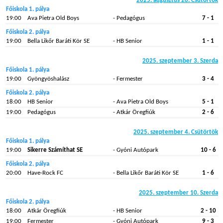
2025. augusztus 28. Csütörtök
Főiskola 1. pálya
19:00
Ava Pietra Old Boys
- Pedagógus
7 - 1
Főiskola 2. pálya
19:00
Bella Likőr Baráti Kör SE
- HB Senior
1 - 1
2025. szeptember 3. Szerda
Főiskola 1. pálya
19:00
Gyöngyöshalász
- Fermester
3 - 4
Főiskola 2. pálya
18:00
HB Senior
- Ava Pietra Old Boys
5 - 1
19:00
Pedagógus
- Atkár Öregfiúk
2 - 6
2025. szeptember 4. Csütörtök
Főiskola 1. pálya
19:00
Sikerre Számíthat SE
- Gyóni Autópark
10 - 6
Főiskola 2. pálya
20:00
Have-Rock FC
- Bella Likőr Baráti Kör SE
1 - 6
2025. szeptember 10. Szerda
Főiskola 2. pálya
18:00
Atkár Öregfiúk
- HB Senior
2 - 10
19:00
Fermester
- Gyóni Autópark
9 - 3