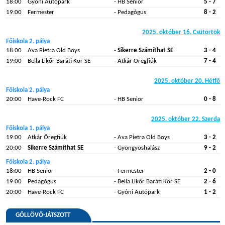
18:00
Gyóni Autópark
- HB Senior
5 - 7
19:00
Fermester
- Pedagógus
8 - 2
2025. október 16. Csütörtök
Főiskola 2. pálya
18:00
Ava Pietra Old Boys
-
Sikerre Számíthat SE
3 - 4
19:00
Bella Likőr Baráti Kör SE
- Atkár Öregfiúk
7 - 4
2025. október 20. Hétfő
Főiskola 2. pálya
20:00
Have-Rock FC
- HB Senior
0 - 8
2025. október 22. Szerda
Főiskola 1. pálya
19:00
Atkár Öregfiúk
- Ava Pietra Old Boys
3 - 2
20:00
Sikerre Számíthat SE
- Gyöngyöshalász
9 - 2
Főiskola 2. pálya
18:00
HB Senior
- Fermester
2 - 0
19:00
Pedagógus
- Bella Likőr Baráti Kör SE
2 - 6
20:00
Have-Rock FC
- Gyóni Autópark
1 - 2
GÓLLÖVŐ-JÁTSZOTT