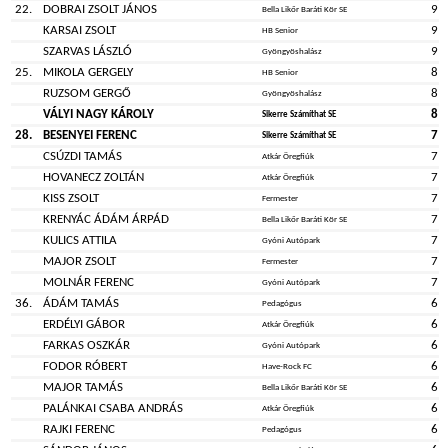
22.
DOBRAI ZSOLT JÁNOS
9
Bella Likőr Baráti Kör SE
KARSAI ZSOLT
9
HB Senior
SZARVAS LÁSZLÓ
9
Gyöngyöshalász
25.
MIKOLA GERGELY
8
HB Senior
RUZSOM GERGŐ
8
Gyöngyöshalász
VÁLYI NAGY KÁROLY
8
Sikerre Számíthat SE
28.
BESENYEI FERENC
7
Sikerre Számíthat SE
CSÚZDI TAMÁS
7
Atkár Öregfiúk
HOVANECZ ZOLTÁN
7
Atkár Öregfiúk
KISS ZSOLT
7
Fermester
KRENYÁC ÁDÁM ÁRPÁD
7
Bella Likőr Baráti Kör SE
KULICS ATTILA
7
Gyóni Autópark
MAJOR ZSOLT
7
Fermester
MOLNÁR FERENC
7
Gyóni Autópark
36.
ÁDÁM TAMÁS
6
Pedagógus
ERDÉLYI GÁBOR
6
Atkár Öregfiúk
FARKAS OSZKÁR
6
Gyóni Autópark
FODOR RÓBERT
6
Have-Rock FC
MAJOR TAMÁS
6
Bella Likőr Baráti Kör SE
PALÁNKAI CSABA ANDRÁS
6
Atkár Öregfiúk
RAJKI FERENC
6
Pedagógus