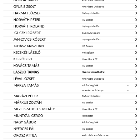
GÓDOR JÁNOS
0
Ava Pietra Old Boys
GYURIS ZSOLT
0
Ava Pietra Old Boys
HARMAT JÓZSEF
0
Gyöngyöshalász
HORVÁTH PÉTER
0
HB Senior
HORVÁTH ROLAND
0
Gyöngyöshalász
IGLICZKI RÓBERT
0
Gyóni Autópark
JANKOVICS RÓBERT
0
Gyöngyöshalász
JUHÁSZ KRISZTIÁN
0
HB Senior
KECSKÉS LÁSZLÓ
0
Pedagógus
KIS RÓBERT
0
Have-Rock FC
KOVÁCS TAMÁS
0
HB Senior
LÁSZLÓ TAMÁS
0
Sikerre Számíthat SE
LÉVAI JÓZSEF
0
Ava Pietra Old Boys
MAKSA TAMÁS
0
Atkár Öregfiúk
0
Ava Pietra Old Boys
0
MARÁZI PÉTER
0
Gyöngyöshalász
MÁRKUS ZOLTÁN
0
HB Senior
MEZEI SZABOLCS MIHÁLY
0
Have-Rock FC
MUNTYÁN GERGŐ
0
Fermester
NAGY GÁBOR
0
Atkár Öregfiúk
NYERGES PÁL
0
HB Senior
OROSZ ATTILA
0
Bella Likőr Baráti Kör SE