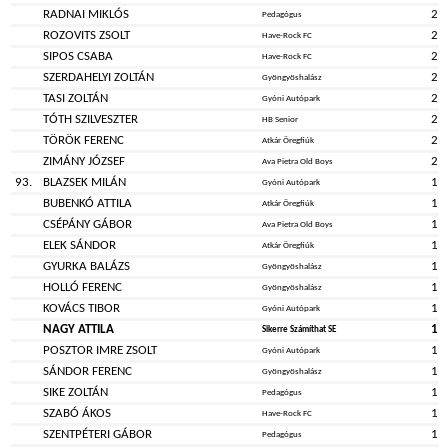
RADNAI MIKLÓS
2
Pedagógus
ROZOVITS ZSOLT
2
Have-Rock FC
SIPOS CSABA
2
Have-Rock FC
SZERDAHELYI ZOLTÁN
2
Gyöngyöshalász
TASI ZOLTÁN
2
Gyóni Autópark
TÓTH SZILVESZTER
2
HB Senior
TÖRÖK FERENC
2
Atkár Öregfiúk
ZIMÁNY JÓZSEF
2
Ava Pietra Old Boys
93.
BLAZSEK MILÁN
1
Gyóni Autópark
BUBENKÓ ATTILA
1
Atkár Öregfiúk
CSÉPÁNY GÁBOR
1
Ava Pietra Old Boys
ELEK SÁNDOR
1
Atkár Öregfiúk
GYURKA BALÁZS
1
Gyöngyöshalász
HOLLÓ FERENC
1
Gyöngyöshalász
KOVÁCS TIBOR
1
Gyóni Autópark
NAGY ATTILA
1
Sikerre Számíthat SE
POSZTOR IMRE ZSOLT
1
Gyóni Autópark
SÁNDOR FERENC
1
Gyöngyöshalász
SIKE ZOLTÁN
1
Pedagógus
SZABÓ ÁKOS
1
Have-Rock FC
SZENTPÉTERI GÁBOR
1
Pedagógus