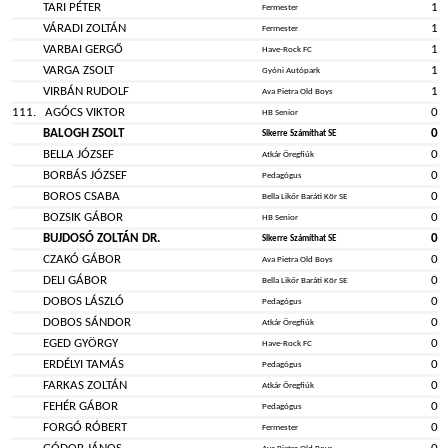
TARI PÉTER
1
Fermester
VÁRADI ZOLTÁN
1
Fermester
VARBAI GERGŐ
1
Have-Rock FC
VARGA ZSOLT
1
Gyóni Autópark
VIRBÁN RUDOLF
1
Ava Pietra Old Boys
111.
AGÓCS VIKTOR
0
HB Senior
BALOGH ZSOLT
0
Sikerre Számíthat SE
BELLA JÓZSEF
0
Atkár Öregfiúk
BORBÁS JÓZSEF
0
Pedagógus
BOROS CSABA
0
Bella Likőr Baráti Kör SE
BOZSIK GÁBOR
0
HB Senior
BUJDOSÓ ZOLTÁN DR.
0
Sikerre Számíthat SE
CZAKÓ GÁBOR
0
Ava Pietra Old Boys
DELI GÁBOR
0
Bella Likőr Baráti Kör SE
DOBOS LÁSZLÓ
0
Pedagógus
DOBOS SÁNDOR
0
Atkár Öregfiúk
EGED GYÖRGY
0
Have-Rock FC
ERDÉLYI TAMÁS
0
Pedagógus
FARKAS ZOLTÁN
0
Atkár Öregfiúk
FEHÉR GÁBOR
0
Pedagógus
FORGÓ RÓBERT
0
Fermester