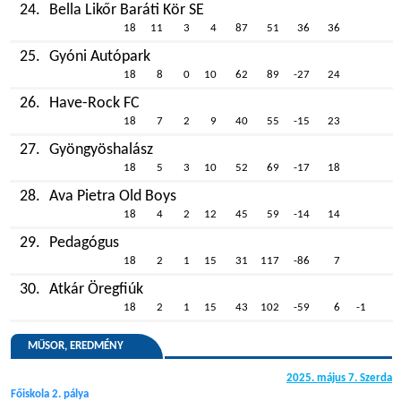
24.
Bella Likőr Baráti Kör SE
18
11
3
4
87
51
36
36
25.
Gyóni Autópark
18
8
0
10
62
89
-27
24
26.
Have-Rock FC
18
7
2
9
40
55
-15
23
27.
Gyöngyöshalász
18
5
3
10
52
69
-17
18
28.
Ava Pietra Old Boys
18
4
2
12
45
59
-14
14
29.
Pedagógus
18
2
1
15
31
117
-86
7
30.
Atkár Öregfiúk
18
2
1
15
43
102
-59
6
-1
MŰSOR, EREDMÉNY
2025. május 7. Szerda
Főiskola 2. pálya