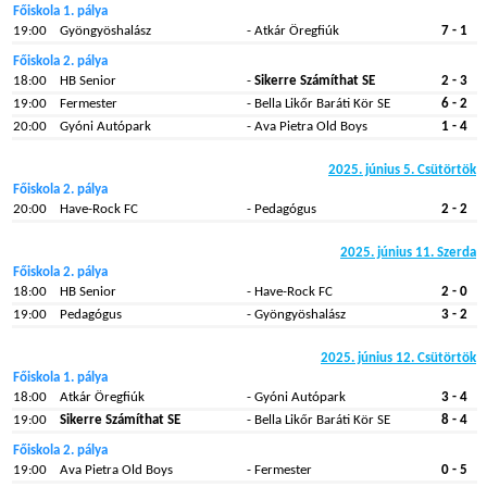
Főiskola 1. pálya
19:00
Gyöngyöshalász
- Atkár Öregfiúk
7 - 1
Főiskola 2. pálya
18:00
HB Senior
-
Sikerre Számíthat SE
2 - 3
19:00
Fermester
- Bella Likőr Baráti Kör SE
6 - 2
20:00
Gyóni Autópark
- Ava Pietra Old Boys
1 - 4
2025. június 5. Csütörtök
Főiskola 2. pálya
20:00
Have-Rock FC
- Pedagógus
2 - 2
2025. június 11. Szerda
Főiskola 2. pálya
18:00
HB Senior
- Have-Rock FC
2 - 0
19:00
Pedagógus
- Gyöngyöshalász
3 - 2
2025. június 12. Csütörtök
Főiskola 1. pálya
18:00
Atkár Öregfiúk
- Gyóni Autópark
3 - 4
19:00
Sikerre Számíthat SE
- Bella Likőr Baráti Kör SE
8 - 4
Főiskola 2. pálya
19:00
Ava Pietra Old Boys
- Fermester
0 - 5